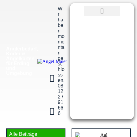
Wi
r
ha
be
n
mo
me
nta
Anglerbedarf,
n
Köder &
ge
Angelkarten
für Erding
sc
und
hlo
Umgebung
ss
en.
08
12
2 /
91
66
6
Alle Beiträge