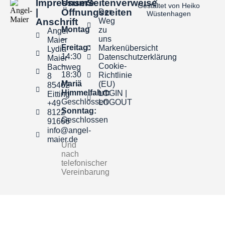
Impressum
Unsere
Seitenverweise
Gestaltet von Heiko
|
Öffnungszeiten
Der
Wüstenhagen
Anschrift
Weg
Montag
zu
Angel-
–
uns
Maier
Freitag:
Markenübersicht
Lydia
14:30
Datenschutzerklärung
Maier
–
Cookie-
Bachweg
18:30
Richtlinie
8
Mariä
(EU)
85462
Himmelfahrt:
LOGIN |
Eitting
Geschlossen
LOGOUT
+49
Sonntag:
8122
Geschlossen
91666
info@angel-
maier.de
Und
nach
telefonischer
Vereinbarung