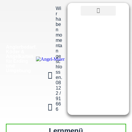
Wi
r
ha
be
n
mo
me
nta
Anglerbedarf,
n
Köder &
ge
Angelkarten
für Erding
sc
und
hlo
Umgebung
ss
en.
08
12
2 /
91
66
6
Lernmenü