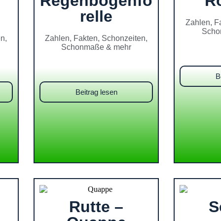
Regenbogenfo
R
relle
Zahlen, F
Scho
n,
Zahlen, Fakten, Schonzeiten,
Schonmaße & mehr
B
Beitrag lesen
Rutte –
S