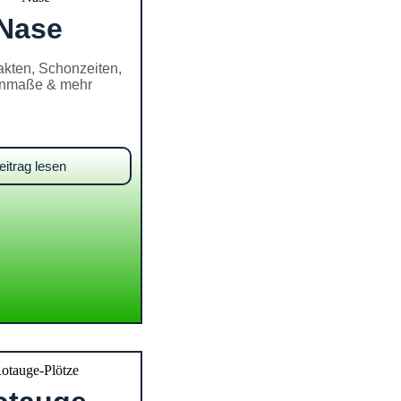
Nase
akten, Schonzeiten,
nmaße & mehr
eitrag lesen