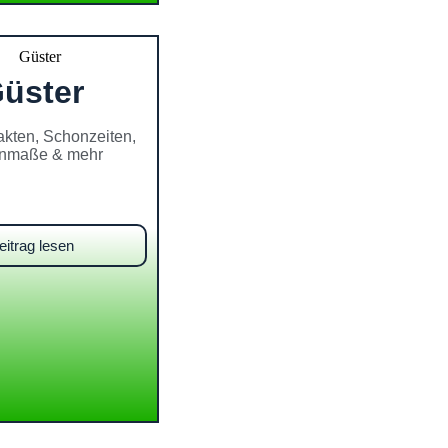
üster
akten, Schonzeiten,
nmaße & mehr
eitrag lesen