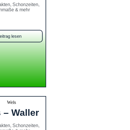
akten, Schonzeiten,
nmaße & mehr
eitrag lesen
 – Waller
akten, Schonzeiten,