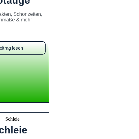
otauge
akten, Schonzeiten,
nmaße & mehr
eitrag lesen
chleie