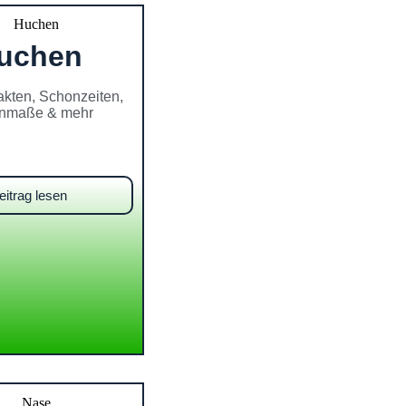
uchen
akten, Schonzeiten,
nmaße & mehr
eitrag lesen