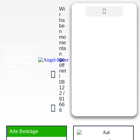
Wi
r
ha
be
n
mo
me
Anglerbedarf,
nta
Köder &
n
Angelkarten
ge
für Erding
öff
und
net
Umgebung
!
08
12
2 /
91
66
6
Alle Beiträge