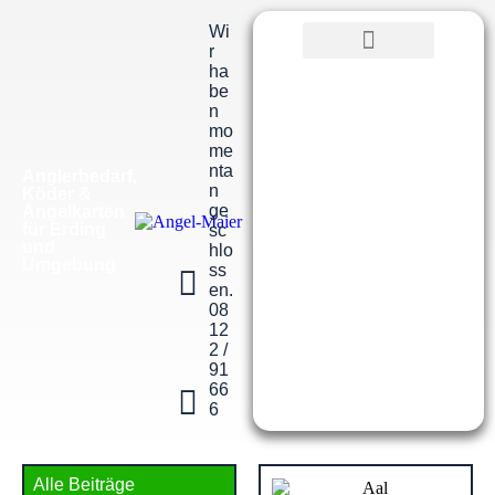
Wi
r
ha
be
n
mo
me
nta
Anglerbedarf,
n
Köder &
ge
Angelkarten
für Erding
sc
und
hlo
Umgebung
ss
en.
08
12
2 /
91
66
6
Alle Beiträge