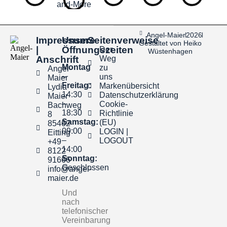
Angel-Maier
2026
Impressum
Unsere
Seitenverweise
Gestaltet von Heiko
|
Öffnungszeiten
Der
Wüstenhagen
Anschrift
Weg
Montag
zu
Angel-
–
uns
Maier
Freitag:
Markenübersicht
Lydia
14:30
Datenschutzerklärung
Maier
–
Cookie-
Bachweg
18:30
Richtlinie
8
Samstag:
(EU)
85462
09:00
LOGIN |
Eitting
–
LOGOUT
+49
14:00
8122
Sonntag:
91666
Geschlossen
info@angel-
maier.de
Und
nach
telefonischer
Vereinbarung